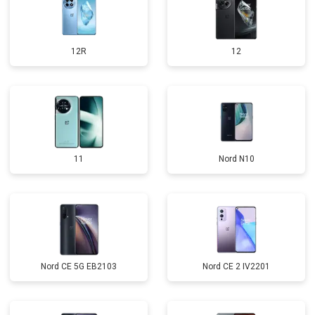
12R
12
11
Nord N10
Nord CE 5G EB2103
Nord CE 2 IV2201