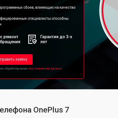
 программных сбоев, влияющих на качество
ифицированные специалисты способны
ы.
с ремонт
Гарантия до 3-х
обращения
лет
править заявку
 на обработку моих
персональных данных.
телефона OnePlus 7