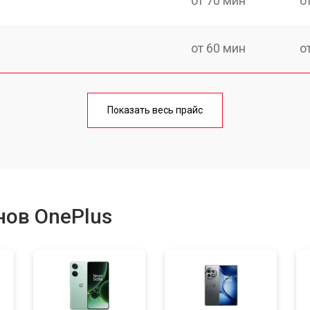
от 70 мин
о
от 60 мин
о
от 50 мин
о
Показать весь прайс
от 70 мин
о
от 100 мин
о
нов OnePlus
от 40 мин
о
от 80 мин
о