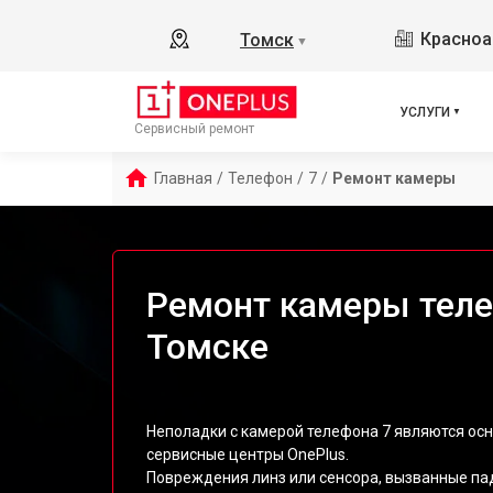
Красноа
Томск
▼
УСЛУГИ
Сервисный ремонт
Главная
/
Телефон
/
7
/
Ремонт камеры
Ремонт камеры теле
Томске
Неполадки с камерой телефона 7 являются ос
сервисные центры OnePlus.
Повреждения линз или сенсора, вызванные па