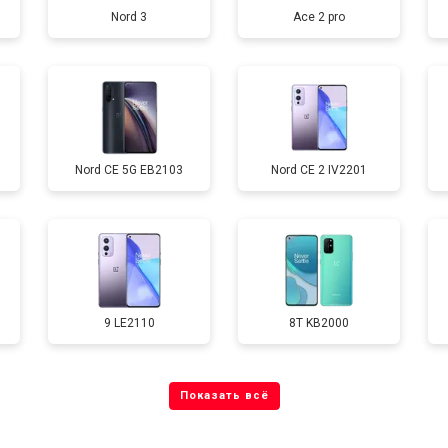
Nord 3
Ace 2 pro
от 40 мин
о
от 70 мин
о
Nord CE 5G EB2103
Nord CE 2 IV2201
от 60 мин
о
от 60 мин
о
9 LE2110
8T KB2000