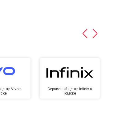
центр Vivo в
Сервисный центр Infinix в
Сервисный ц
мске
Томске
То